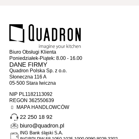
Biuro Obsługi Klienta
Poniedziałek-Piątek: 8.00 - 16.00
DANE FIRMY
Quadron Polska Sp. z o.o.
Słoneczna 116 A
05-500 Stara Iwiczna
NIP PL1182113092
REGON 362550639
MAPA HANDLOWCÓW
22 250 18 92
biuro@quadron.pl
ING Bank śląski S.A.
INGBPLPW 58 1050 1025 1000 0090 8029 3302