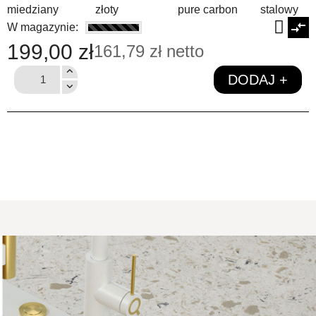
miedziany złoty pure carbon stalowy
compare_arrows
W magazynie:
199,00 zł
161,79 zł netto
DODAJ +