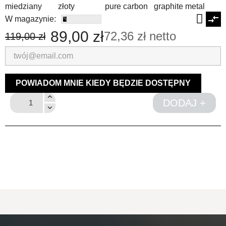
miedziany złoty pure carbon graphite metal
compare_arrows
W magazynie:
89,00 zł
72,36 zł netto
119,00 zł
POWIADOM MNIE KIEDY BĘDZIE DOSTĘPNY
DODAJ +