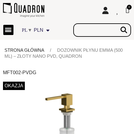
▼
PLN
STRONA GŁÓWNA
DOZOWNIK PŁYNU EMMA (500
ML) – ZŁOTY NANO PVD, QUADRON
MFT002-PVDG
OKAZJA