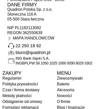
DANE FIRMY
Quadron Polska Sp. z o.o.
Słoneczna 116 A
05-500 Stara Iwiczna
NIP PL1182113092
REGON 362550639
MAPA HANDLOWCÓW
22 250 18 92
biuro@quadron.pl
ING Bank śląski S.A.
INGBPLPW 58 1050 1025 1000 0090 8029 3302
ZAKUPY
MENU
Regulamin
Zlewozmywaki
Polityka prywatności
Baterie
Czas i forma dostawy
Akcesoria
Metody płatności
Nowości
Odstąpienie od umowy
O firmie
Formularz reklamacji
Blog / Inspiracje